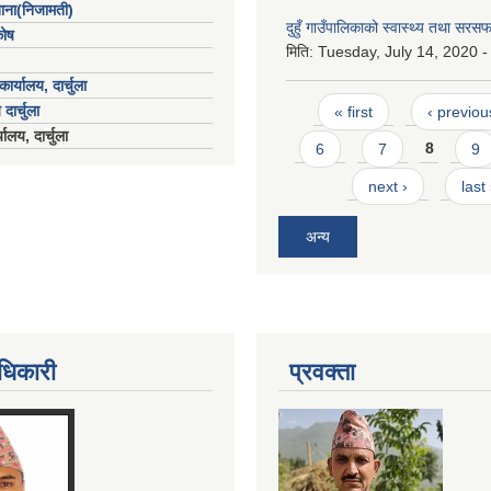
खाना(निजामती)
दुहुँ गाउँपालिकाको स्वास्थ्य तथा स
कोष
मिति:
Tuesday, July 14, 2020 -
ार्यालय, दार्चुला
Pages
 दार्चुला
« first
‹ previou
ालय, दार्चुला
6
7
8
9
next ›
last
अन्य
धिकारी
प्रवक्ता