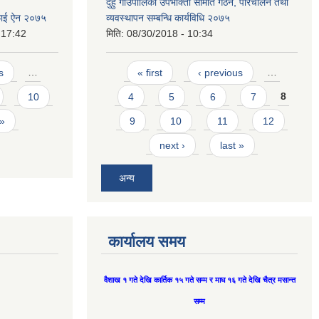
दुहुँ गाउँपालिका उपभोक्ता समिति गठन, परिचालन तथा
रसफाई ऐन २०७५
व्यवस्थापन सम्बन्धि कार्यविधि २०७५
 17:42
मिति:
08/30/2018 - 10:34
Pages
s
…
« first
‹ previous
…
10
4
5
6
7
8
 »
9
10
11
12
next ›
last »
अन्य
कार्यालय समय
वैशाख १ गते देखि कार्तिक १५ गते सम्म र माघ १६ गते देखि चैत्र मसान्त
सम्म