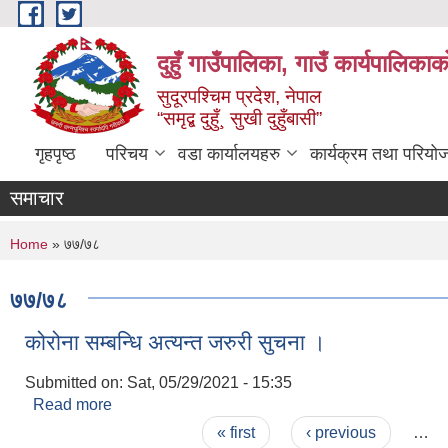
Skip to main content
दुहुँ गाउँपालिका, गाउँ कार्यपालिकाक
सुदूरपश्चिम प्रदेश, नेपाल
“समृद्ब दुहुँ¸ सुखी दुहुँबासी”
गृहपृष्ठ
परिचय
वडा कार्यालयहरु
कार्यक्रम तथा परियो
समाचार
You are here
Home
» ७७/७८
७७/७८
कोरोना सम्बन्धि अत्यन्त जरुरी सुचना ।
Submitted on:
Sat, 05/29/2021 - 15:35
Read more
about कोरोना सम्बन्धि अत्यन्त जरुरी सुचना ।
Pages
« first
‹ previous
…