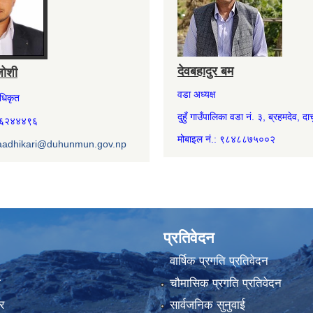
देवबहादुर बम
जोशी
वडा अध्यक्ष
अधिकृत
दुहुँ गाउँपालिका वडा नं. ३, ब्रहमदेव, दार्
७४६२४४४९६
मोबाइल नं.: ९८४८८७५००२
aadhikari@duhunmun.gov.np
प्रतिवेदन
वार्षिक प्रगति प्रतिवेदन
ा
चौमासिक प्रगति प्रतिवेदन
र
सार्वजनिक सुनुवाई