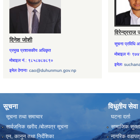
विरेन्द्रराज 
दिनेश जोशी
सूचना प्रविधि 
प्रमुख प्रशासकीय अधिकृत
मोबाइल नंः ९
मोबाइल नं.: ९८५८७८७८९०
इमेलः
suchan
इमेल ठेगानाः
cao@duhunmun.gov.np
सूचना
विधुतीय सेवा
सूचना तथा समाचार
घटना दर्ता
सार्वजनिक खरीद /बोलपत्र सूचना
सामाजिक सुरक्ष
एन, कानुन तथा निर्देशिका
नागरिक वडापत्