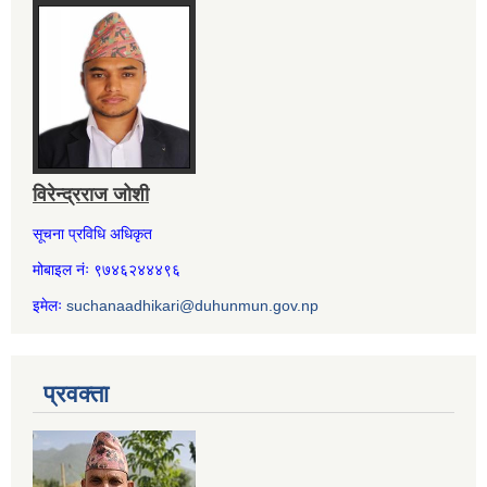
विरेन्द्रराज जोशी
सूचना प्रविधि अधिकृत
मोबाइल नंः ९७४६२४४४९६
इमेलः
suchanaadhikari@duhunmun.gov.np
प्रवक्ता